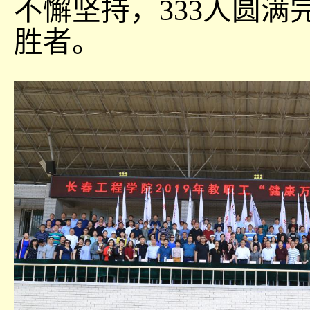
不懈坚持，333人圆
胜者。